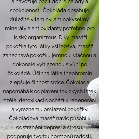
a navozuje pocit dobré nálady a
spokojenosti. Čokoláda obsahuje
důležité vitamíny, aminokyseliny,
minerály a antioxidanty potřebné pro
lidský organizmus. Díky masáži
pokožka tyto látky vstřebává, masáž
zanechává pokožku jemnou, vláčnou a
dokonale vyhlazenou s vůní po
čokoládě. Účinná látka theobromin
zlepšuje činnost srdce. Čokoláda
napomáhá k odplavení toxických látek
z těla, detoxikací dochází k regeneraci
a výraznému omlazení pokožky.
Čokoládová masáž navíc působí k
odstranění depresí a stresu,
podporuje tvorbu hormonů radosti,