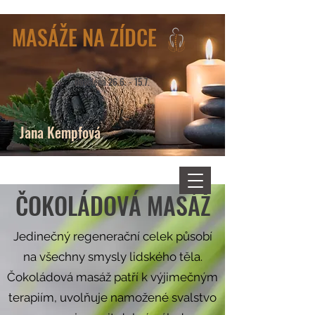
MASÁŽE NA ZÍDCE
Dovolená 26.6. - 15.7.
Jana Kempfová
ČOKOLÁDOVÁ MASÁŽ
Jedinečný regenerační celek působí
na všechny smysly lidského těla.
Čokoládová masáž patří k výjimečným
terapiím, uvolňuje namožené svalstvo