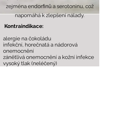
zejména endorfinů a serotoninu, což
napomáhá k zlepšení nálady.
Kontraindikace:
alergie na čokoládu
infekční, horečnatá a nádorová
onemocnění
zánětlivá onemocnění a kožní infekce
vysoký tlak (neléčený)
nachlazení
Zpět
+420 733 645 072