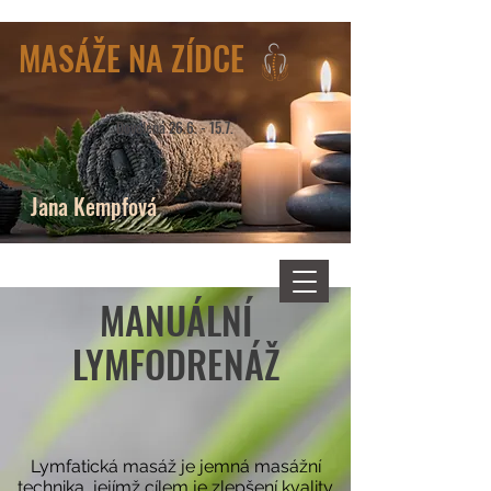
MASÁŽE NA ZÍDCE
Dovolená 26.6. - 15.7.
Jana Kempfová
MANUÁLNÍ
LYMFODRENÁŽ
Lymfatická masáž je jemná masážní
technika, jejímž cílem je zlepšení kvality