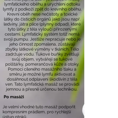
lymfatického oběhu a urychlení odtoku
lymfy z podkoží zpět do krevního oběhu.
Krevní oběh nese nečistoty a toxické
látky do čistících orgánů jako jsou např.
ledviny, játra plíce (plynný odpad), které
tyto látky z těla vyloučí přirozenými
cestami. Lymfatický systém totiž nemá
svoji pumpu. Jestliže nepracuje nebo je
jeho činnost zpomalena, zůstávají
zbytky látkové výměny v tkáních. Tělo
zadržuje vodu. Tukové buňky zvětšují
svůj objem, vytvářejí se tukové
polštářky, pomerančová kůže a otoky.
Pomocí cíleného masážního tlaku a
směru je možné lymfu aktivovat a
dosáhnout odplavení škodlivin z těla
ven. Tato lymfatická masáž se provádí
jemnou a přesně určenou technikou.
Po masáži
Je velmi vhodné tuto masáž podpořit
kompresním prádlem, pro rychlejší
ústup otoků.