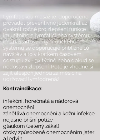
Lymfatickou masáž je doporučeno
provádět preventivně jedenkrát až
dvakrát ročně pro zlepšení funkce
imunitního a lymfatického systému.
Pro nastartování lymfatického
systému se doporučuje přibližně 10
návštěv a to v krátkém časovém
odstupu 2x - 3x týdně nebo dokud se
nedostaví zlepšení. Poté je vhodné si
zajít alespoň jednou za měsíc na
udržovací lymfodrenáž.
Kontraindikace:
infekční, horečnatá a nádorová
onemocnění
zánětlivá onemocnění a kožní infekce
nejasné břišní potíže
glaukom (zelený zákal)
otoky způsobené onemocněním jater
a ledvin